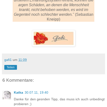
unserem Ernährungssystem eintritt, können die
argen Schäden, an denen die Menschheit
krankt, nicht behoben werden, es wird im
Gegenteil noch schlechter werden."
(Sebastian
Kneipp)
gafi1
um
11:09
Teilen
6 Kommentare:
Katka
30.07.11, 19:40
Danke für den gesnden Tipp, das muss ich auch unbedingt
probieren ;)