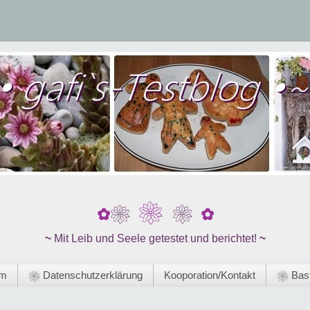
❀
❀
❀
✿
✿
~
Mit Leib und Seele getestet und berichtet!
~
um
❀ Datenschutzerklärung
Kooporation/Kontakt
❀ Bast