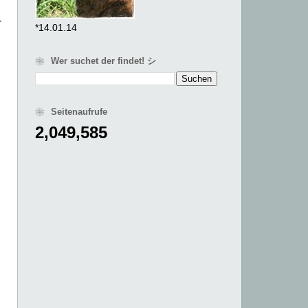
r
*14.01.14
❀ Wer suchet der findet! シ
❀ Seitenaufrufe
2,049,585