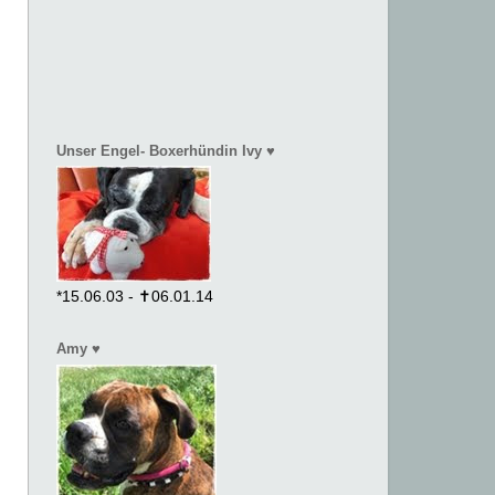
Unser Engel- Boxerhündin Ivy ♥
s
*15.06.03 - ✝06.01.14
Amy ♥