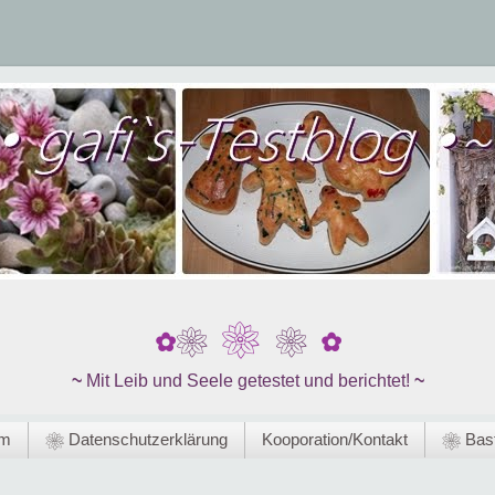
❀
❀
❀
✿
✿
~
Mit Leib und Seele getestet und berichtet!
~
um
❀ Datenschutzerklärung
Kooporation/Kontakt
❀ Bast