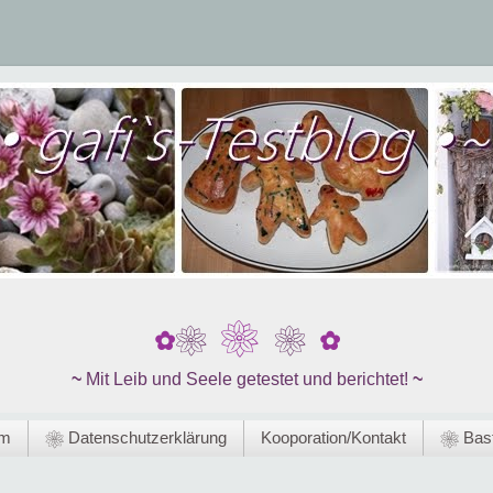
❀
❀
❀
✿
✿
~
Mit Leib und Seele getestet und berichtet!
~
um
❀ Datenschutzerklärung
Kooporation/Kontakt
❀ Bast