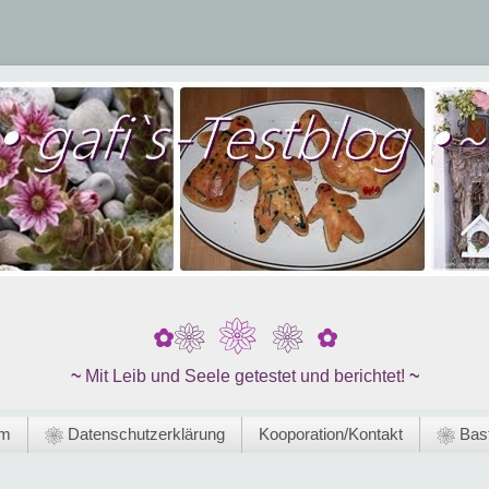
❀
❀
❀
✿
✿
~
Mit Leib und Seele getestet und berichtet!
~
um
❀ Datenschutzerklärung
Kooporation/Kontakt
❀ Bast