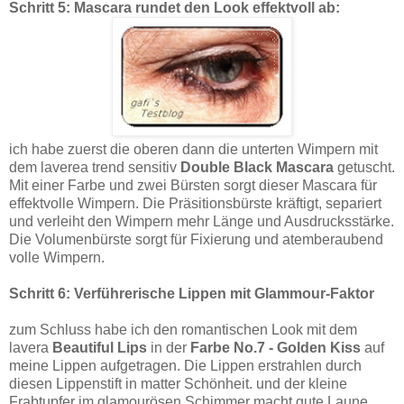
Schritt 5: Mascara rundet den Look effektvoll ab:
ich habe zuerst die oberen dann die unterten Wimpern mit
dem laverea trend sensitiv
Double Black Mascara
getuscht.
Mit einer Farbe und zwei Bürsten sorgt dieser Mascara für
effektvolle Wimpern. Die Präsitionsbürste kräftigt, separiert
und verleiht den Wimpern mehr Länge und Ausdrucksstärke.
Die Volumenbürste sorgt für Fixierung und atemberaubend
volle Wimpern.
Schritt 6: Verführerische Lippen mit Glammour-Faktor
zum Schluss habe ich den romantischen Look mit dem
lavera
Beautiful Lips
in der
Farbe No.7 - Golden Kiss
auf
meine Lippen aufgetragen. Die Lippen erstrahlen durch
diesen Lippenstift in matter Schönheit. und der kleine
Frabtupfer im glamourösen Schimmer macht gute Laune