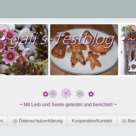
❀
❀
❀
✿
✿
~
Mit Leib und Seele getestet und berichtet!
~
um
❀ Datenschutzerklärung
Kooporation/Kontakt
❀ Bast