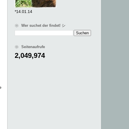
*14.01.14
❀ Wer suchet der findet! シ
❀ Seitenaufrufe
2,049,974
e