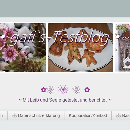
❀
❀
❀
✿
✿
~
Mit Leib und Seele getestet und berichtet!
~
um
❀ Datenschutzerklärung
Kooporation/Kontakt
❀ Bast