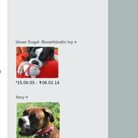
Unser Engel- Boxerhündin Ivy ♥
s
*15.06.03 - ✝06.01.14
Amy ♥