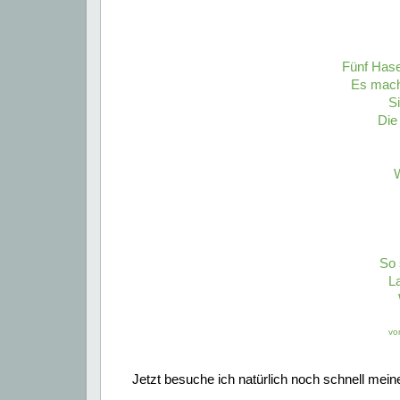
Fünf Hase
Es macht
S
Die 
W
So 
L
vo
Jetzt besuche ich natürlich noch schnell mein