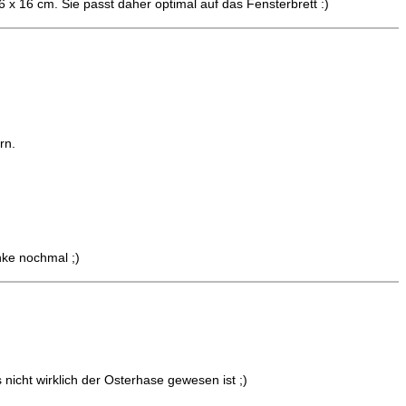
6 x 16 cm. Sie passt daher optimal auf das Fensterbrett :)
rn.
nke nochmal ;)
 nicht wirklich der Osterhase gewesen ist ;)