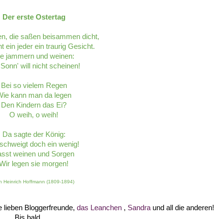
Der erste Ostertag
n, die saßen beisammen dicht,
 ein jeder ein traurig Gesicht.
ie jammern und weinen:
Sonn' will nicht scheinen!
Bei so vielem Regen
ie kann man da legen
Den Kindern das Ei?
O weih, o weih!
Da sagte der König:
schweigt doch ein wenig!
asst weinen und Sorgen
Wir legen sie morgen!
n Heinrich Hoffmann (1809-1894)
e lieben Bloggerfreunde,
das Leanchen
,
Sandra
und all die anderen!
Bis bald...