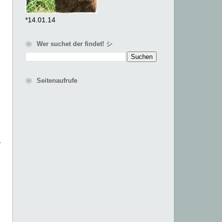
*14.01.14
❀ Wer suchet der findet! シ
❀ Seitenaufrufe
e