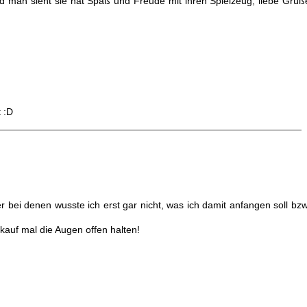
nd man sieht sie hat Spaß und Freude mit ihren Spielzeug, liebe Grüß
 :D
er bei denen wusste ich erst gar nicht, was ich damit anfangen soll bzw
auf mal die Augen offen halten!