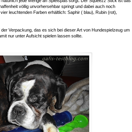
d natürlich jede Menge an Spielspaß sorgt. Der Squeezz Stick ist das
haffenheit völlig unvorhersehbar springt und dabei auch noch
vier leuchtenden Farben erhältlich: Saphir ( blau), Rubin (rot),
 der Verpackung, das es sich bei dieser Art von Hundespielzeug um
t nur unter Aufsicht spielen lassen sollte.