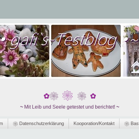
❀
❀
❀
✿
✿
~
Mit Leib und Seele getestet und berichtet!
~
um
❀ Datenschutzerklärung
Kooporation/Kontakt
❀ Bast