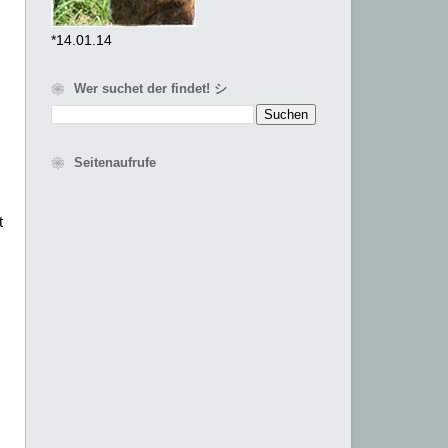
*14.01.14
❀ Wer suchet der findet! シ
❀ Seitenaufrufe
t