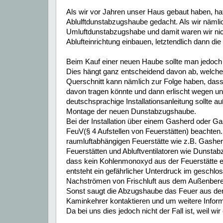
Als wir vor Jahren unser Haus gebaut haben, hat
Ablulftdunstabzugshaube gedacht. Als wir nämli
Umluftdunstabzugshabe und damit waren wir nich
Ablufteinrichtung einbauen, letztendlich dann die
Beim Kauf einer neuen Haube sollte man jedoch e
Dies hängt ganz entscheidend davon ab, welche G
Querschnitt kann nämlich zur Folge haben, da
davon tragen könnte und dann erlischt wegen uns
deutschsprachige Installationsanleitung sollte a
Montage der neuen Dunstabzugshaube.
Bei der Installation über einem Gasherd oder 
FeuV(§ 4 Aufstellen von Feuerstätten) beachten.
raumluftabhängigen Feuerstätte wie z.B. Gasher
Feuerstätten und Abluftventilatoren wie Dunsta
dass kein Kohlenmonoxyd aus der Feuerstätte en
entsteht ein gefährlicher Unterdruck im geschl
Nachströmen von Frischluft aus dem Außenbereic
Sonst saugt die Abzugshaube das Feuer aus dem
Kaminkehrer kontaktieren und um weitere Informa
Da bei uns dies jedoch nicht der Fall ist, weil w