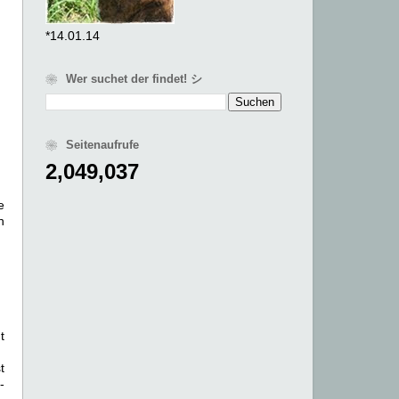
*14.01.14
❀ Wer suchet der findet! シ
❀ Seitenaufrufe
2,049,037
e
n
t
t
-