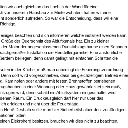
ten wir auch gleich an das Loch in der Wand für eine
ch vor unserem Hausbau zur Miete wohnten, hatten wir eine
t sonderlich zufrieden. So war die Entscheidung, dass wir eine
 Richtige.
iniges beachten und sich infornieren welche installiert werden kann.
röße der Querschnitt des Abluftkanals hat. Ein zu kleiner
ss der Motor der angeschlossenen Dunstabzugshaube einen Schaden
achgemäßer Installation die Herstellergarantie. Eine ausführliche
ußerdem beiliegen, denn damit gelingt mit einfachen Schritten die
Gasofen in der Küche, muß man unbedingt die Feuerungsverordnung -
 Denn dort wird vorgeschrieben, dass bei gleichzeitigem Betrieb eine
d, Kaminofen oder andere mit festen Brennstoffen betriebenen
bzugshauben in einer Wohnung oder Haus gewährleistet sein muß,
tzogen wird, denn sobald ein Abluftsystem eingeschaltet wird,
ossenen Raum. Ein Druckausgleich darf hier nur über das
h erfolgen und nicht über die Feuerstätte,
 Herd! Deshalb sollte man hier Sicherheitshalber den zuständigen
tionen bitten.
ir einen Elekroherd besitzen, brauchen wir dies nicht zu beachten.