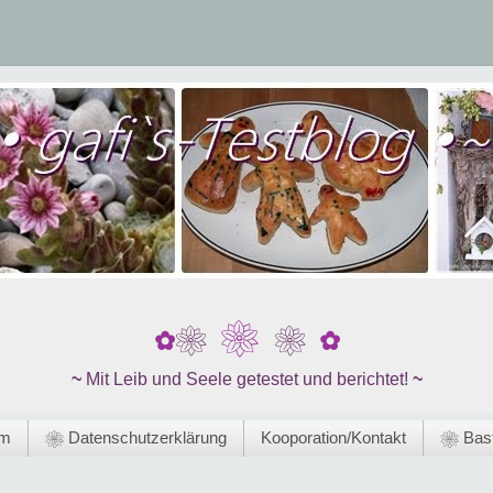
❀
❀
❀
✿
✿
~
Mit Leib und Seele getestet und berichtet!
~
um
❀ Datenschutzerklärung
Kooporation/Kontakt
❀ Bast