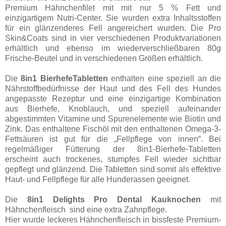
Premium Hähnchenfilet mit mit nur 5 % Fett und
einzigartigem Nutri-Center. Sie wurden extra Inhaltsstoffen
für ein glänzenderes Fell angereichert wurden. Die Pro
Skin&Coats sind in vier verschiedenen Produktvariationen
erhältlich und ebenso im wiederverschließbaren 80g
Frische-Beutel und in verschiedenen Größen erhältlich.
Die
8in1 BierhefeTabletten
enthalten eine speziell an die
Nährstoffbedürfnisse der Haut und des Fell des Hundes
angepasste Rezeptur und eine einzigartige Kombination
aus Bierhefe, Knoblauch, und speziell aufeinander
abgestimmten Vitamine und Spurenelemente wie Biotin und
Zink. Das enthaltene Fischöl mit den enthaltenen Omega-3-
Fettsäuren ist gut für die „Fellpflege von innen“. Bei
regelmäßiger Fütterung der 8in1-Bierhefe-Tabletten
erscheint auch trockenes, stumpfes Fell wieder sichtbar
gepflegt und glänzend. Die Tabletten sind somit als effektive
Haut- und Fellpflege für alle Hunderassen geeignet.
Die
8in1 Delights Pro Dental Kauknochen
mit
Hähnchenfleisch sind eine extra Zahnpflege.
Hier wurde leckeres Hähnchenfleisch in bissfeste Premium-