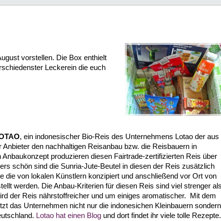
gust vorstellen. Die Box enthielt
rschiedenster Leckerein die euch
OTAO
, ein indonesischer Bio-Reis des Unternehmens Lotao der aus
 Anbieter den nachhaltigen Reisanbau bzw. die Reisbauern in
 Anbaukonzept produzieren diesen Fairtrade-zertifizierten Reis über
s schön sind die Sunria-Jute-Beutel in diesen der Reis zusätzlich
e die von lokalen Künstlern konzipiert und anschließend vor Ort von
llt werden. Die Anbau-Kriterien für diesen Reis sind viel strenger al
ird der Reis nährstoffreicher und um einiges aromatischer. Mit dem
ützt das Unternehmen nicht nur die indonesichen Kleinbauern sondern
utschland.
Lotao hat einen Blog
und dort findet ihr viele tolle Rezepte.