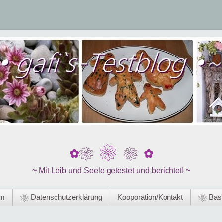
❀
❀
❀
✿
✿
~
Mit Leib und Seele getestet und berichtet!
~
um
❀ Datenschutzerklärung
Kooporation/Kontakt
❀ Bast