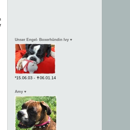
n
r
Unser Engel- Boxerhündin Ivy ♥
*15.06.03 - ✝06.01.14
Amy ♥