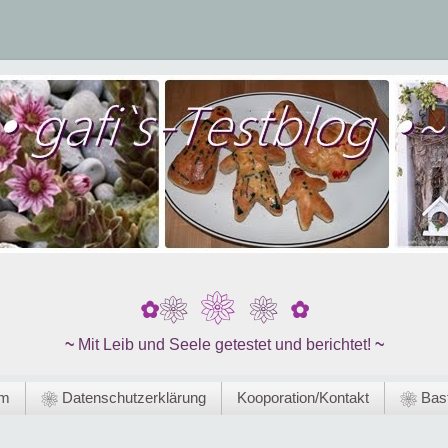
❀
❀
❀
✿
✿
~
Mit Leib und Seele getestet und berichtet!
~
um
❀ Datenschutzerklärung
Kooporation/Kontakt
❀ Bast