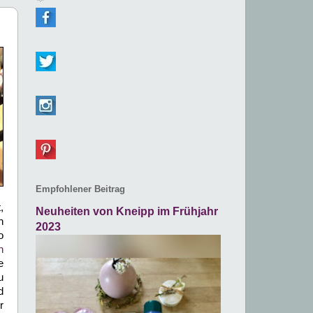
Empfohlener Beitrag
,
Neuheiten von Kneipp im Frühjahr
h
2023
o
n
e
u
d
r