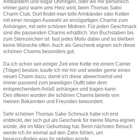
Ambändern und sogar Ohrringen, oder wo mir persönlich
immer ganz warm ums Herz wird, beim Thomas Sabo
Charm Club. Dort findet man tolle Armbänder oder Ketten
mit einer riesigen Auswahl an einzigartigen Charms zum
Anhängen, mit sehr schönen Motiven. Für jeden Geschmack
sind die passenden Charms erhältlich. Von Buchstaben bis
zum Sternzeichen ist fast jedes Motiv dabei und so bleiben
keine Wünsche offen. Auch als Geschenk eignen sich diese
schönen Charms besonders gut.
Da ich schon seit einiger Zeit eine Kette mit einem Carrier
(Träger) besitze, kaufe ich mir hin und wieder gerne einen
neuen Charm dazu, damit ich diese abwechselnd und
immer passend zum jeweiligen Outfit oder dem
entsprechendem Anlaß anhängen und tragen kann.
Des öfteren wurden die schönen Charms bereits von
meinen Bekannten und Freunden bewundert.
Sehr schönen Thomas Sabo Schmuck habe ich erst
entdeckt, der sich gut als Geschenk für meine Mama eignen
würde, die im März Geburtstag hat. Beim nächsten Besuch
werde ich ihr einmal auf den Zahn fühlen, um
herauszufinden was ihr gefallen würde.