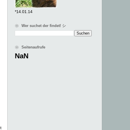
*14.01.14
❀ Wer suchet der findet! シ
❀ Seitenaufrufe
NaN
t