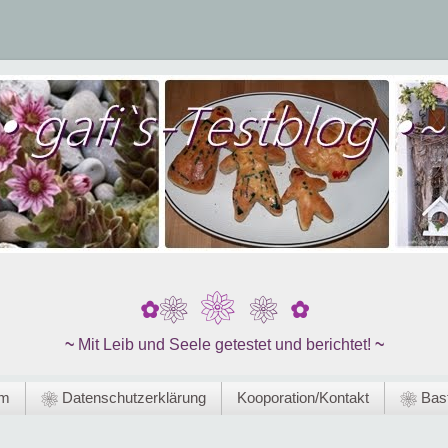
❀
❀
❀
✿
✿
~
Mit Leib und Seele getestet und berichtet!
~
um
❀ Datenschutzerklärung
Kooporation/Kontakt
❀ Bast