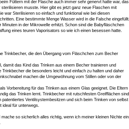
 beim Füttern mit der Flasche auch immer sehr genervt hatte war, das
terilisieren musste. Hier gibt es jetzt ganz neue Flaschen mit
ie war Sterilisieren so einfach und funktional wie bei diesen
chritten. Eine bestimmte Menge Wasser wird in die Falsche eingefüllt
 Minuten in der Mikrowelle erhitzt. Schon sind die Babyfläschchen
affung eines teuren Vaporisators so wie ich einen besessen hatte.
sche Trinkbecher, die den Übergang vom Fläschchen zum Becher
l, damit das Kind das Trinken aus einem Becher trainieren und
se Trinkbecher die besonders leicht und einfach zu halten und daher
rinkschnabel
machen die Umgewöhnung vom Stillen oder von der
als Vorbereitung für das Trinken aus einem Glas geeignet. Die Eltern
ig das Trinken lernt. Trinkbecher mit rutschfesten Greifflächen sind
n patentiertes
Ventilsystembesitzen und sich beim Trinken von selbst
t
ideal für unterwegs.
mache so sicherlich alles richtig, wenn ich meiner kleinen Nichte ein
.