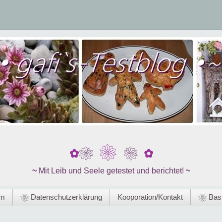
❀
❀
❀
✿
✿
~
Mit Leib und Seele getestet und berichtet!
~
um
❀ Datenschutzerklärung
Kooporation/Kontakt
❀ Bast